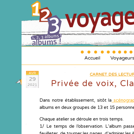
Accueil
Voyageur
AVR
CARNET DES LECTUR
29
Privée de voix, Cl
2021
Dans notre établissement, sitôt la
scénograp
albums en deux groupes de 13 et 15 personne
Chaque atelier se déroule en trois temps.
1/ Le temps de l’observation. L’album pass
feuilleter, de tourner les pages, d’admirer les il