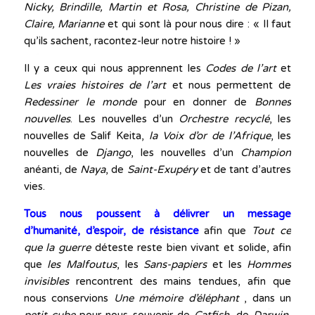
Nicky, Brindille, Martin et Rosa, Christine de Pizan,
Claire, Marianne
et qui sont là pour nous dire : « Il faut
qu’ils sachent, racontez-leur notre histoire ! »
Il y a ceux qui nous apprennent les
Codes de l’art
et
Les vraies histoires de l’art
et nous permettent de
Redessiner le monde
pour en donner de
Bonnes
nouvelles
. Les nouvelles d’un
Orchestre recyclé
, les
nouvelles de Salif Keita,
la Voix d’or de l’Afrique
, les
nouvelles de
Django
, les nouvelles d’un
Champion
anéanti, de
Naya
, de
Saint-Exupéry
et de tant d’autres
vies.
Tous nous poussent à délivrer un message
d’humanité, d’espoir, de résistance
afin que
Tout ce
que la guerre
déteste reste bien vivant et solide, afin
que
les Malfoutus
, les
Sans-papiers
et les
Hommes
invisibles
rencontrent des mains tendues, afin que
nous conservions
Une mémoire
d’éléphant
, dans un
petit cube
pour nous souvenir de
Catfish
, de
Darwin
,