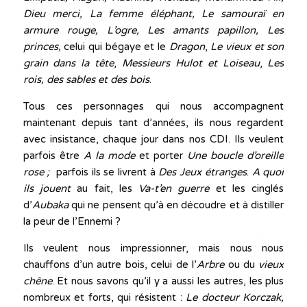
Dieu merci, La femme éléphant, Le samouraï en
armure rouge, L’ogre, Les amants papillon, Les
princes,
celui qui bégaye et le
Dragon
,
Le vieux et son
grain dans la tête
,
Messieurs Hulot et Loiseau
,
Les
rois, des sables et des bois
.
Tous ces personnages qui nous accompagnent
maintenant depuis tant d’années, ils nous regardent
avec insistance, chaque jour dans nos CDI. Ils veulent
parfois être
A la mode
et porter
Une boucle d’oreille
rose ;
parfois ils se livrent à
Des Jeux étranges
.
A quoi
ils jouent
au fait, les
Va-t’en guerre
et les cinglés
d’
Aubaka
qui ne pensent qu’à en découdre et à distiller
la peur de l’Ennemi ?
Ils veulent nous impressionner, mais nous nous
chauffons d’un autre bois, celui de l’
Arbre
ou du
vieux
chêne
. Et nous savons qu’il y a aussi les autres, les plus
nombreux et forts, qui résistent :
Le docteur Korczak,