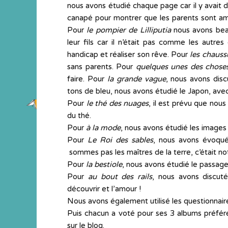
nous avons étudié chaque page car il y avait d
canapé pour montrer que les parents sont amou
Pour
le pompier de Lilliputia
nous avons beau
leur fils car il n’était pas comme les autre
handicap et réaliser son rêve. Pour
les chauss
sans parents. Pour
quelques unes des choses
faire. Pour
la grande vague
, nous avons disc
tons de bleu, nous avons étudié le Japon, avec
Pour
le thé des nuages
, il est prévu que nou
du thé.
Pour
à la mode
, nous avons étudié les images 
Pour
Le Roi des sables
, nous avons évoqué
sommes pas les maîtres de la terre, c’était no
Pour
la bestiole
, nous avons étudié le passage
Pour
au bout des rails
, nous avons discuté
découvrir et l’amour !
Nous avons également utilisé les questionnair
Puis chacun a voté pour ses 3 albums préférés
sur le blog.