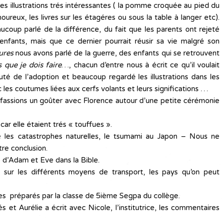
es illustrations trés intéressantes ( la pomme croquée au pied du
reux, les livres sur les étagéres ou sous la table à langer etc).
coup parlé de la différence, du fait que les parents ont rejeté
s enfants, mais que ce dernier pourrait réusir sa vie malgré son
ures
nous avons parlé de la guerre, des enfants qui se retrouvent
 que je dois faire
…, chacun d’entre nous à écrit ce qu’il voulait
uté de l’adoption et beaucoup regardé les illustrations dans les
 les coutumes liées aux cerfs volants et leurs significations …
s fassions un goûter avec Florence autour d’une petite cérémonie
car elle étaient trés « touffues ».
 les catastrophes naturelles, le tsumami au Japon – Nous ne
tre conclusion.
 d’Adam et Eve dans la Bible.
 sur les différents moyens de transport, les pays qu’on peut
es préparés par la classe de 5ième Segpa du collège.
 et Aurélie a écrit avec Nicole, l’institutrice, les commentaires