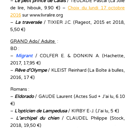
–
Le petit prince de Calais
/ TEULADE Pascal (La Joie
de lire, hibouk, 9.90 €) –
Choix du lundi 17 octobre
2016
sur www.livralire.org
–
La traversée
/ TIXIER J.C. (Rageot, 2015 et 2018,
5,50 €)
GRAND Ado/ Adulte
:
BD :
–
Migrant
/ COLFER E. & DONKIN A. (Hachette,
2017, 17,95 €)
–
Rêve d’Olympe
/ KLEIST Reinhard (La Boîte à bulles,
2016, 17 €)
Romans :
–
Eldorado
/ GAUDE Laurent (Actes Sud + J’ai lu, 6.10
€)
–
L’opticien de Lampedusa
/ KIRBY E-J. (J’ai lu, 5 €)
–
L’archipel du chien
/ CLAUDEL Philippe (Stock,
2018, 19,50 €)