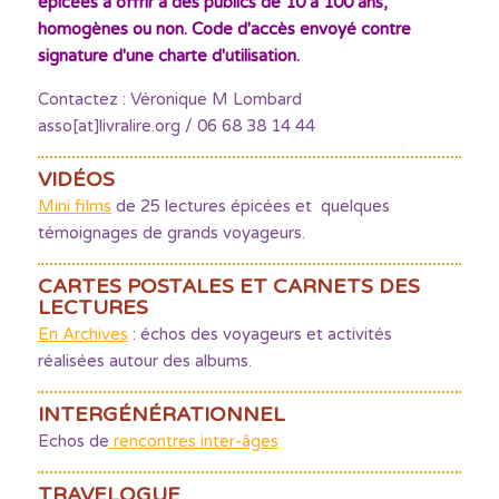
épicées à offrir à des publics de 10 à 100 ans,
homogènes ou non. Code d'accès envoyé contre
signature d'une charte d'utilisation.
Contactez : Véronique M Lombard
asso[at]livralire.org / 06 68 38 14 44
VIDÉOS
Mini films
de 25 lectures épicées et quelques
témoignages de grands voyageurs.
CARTES POSTALES ET CARNETS DES
LECTURES
En Archives
: échos des voyageurs et activités
réalisées autour des albums.
INTERGÉNÉRATIONNEL
Echos de
rencontres inter-âges
TRAVELOGUE