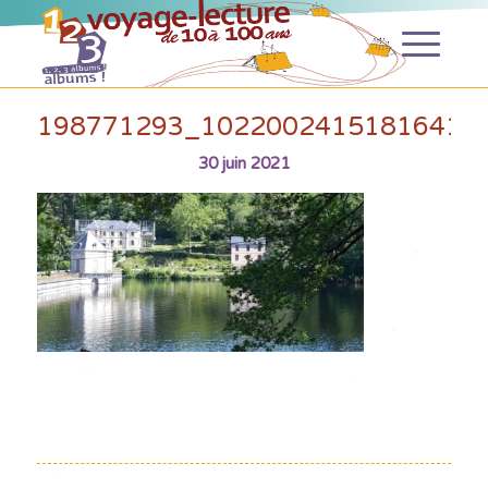
198771293_10220024151816419
30 juin 2021