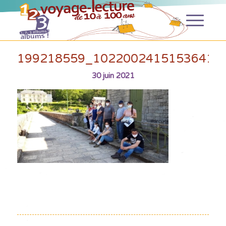
199218559_10220024151536412
30 juin 2021