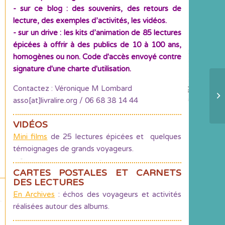
- sur ce blog : des souvenirs, des retours de
lecture, des exemples d’activités, les vidéos.
- sur un drive : les kits d’animation de 85 lectures
épicées à offrir à des publics de 10 à 100 ans,
homogènes ou non. Code d'accès envoyé contre
signature d'une charte d'utilisation.
Contactez : Véronique M Lombard
Mi
asso[at]livralire.org / 06 68 38 14 44
ad
VIDÉOS
Mini films
de 25 lectures épicées et quelques
témoignages de grands voyageurs.
CARTES POSTALES ET CARNETS
DES LECTURES
En Archives
: échos des voyageurs et activités
réalisées autour des albums.