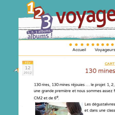
Accueil
Voyageur
FÉV
CART
12
130 mines 
2012
130 rires, 130 mines réjouies … le projet 1, 2
une grande première et nous sommes assez fi
e
CM2 et de 6
.
Les dégustalivres
et dans une class