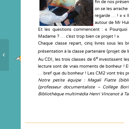
fin de nos présen
on se les arrach
regarde … ! » « I
autour de Mr Hu
Et les questions commencent : « Pourquoi c
Madame ? … c’est trop bien ce projet ! ».
Chaque classe repart, cinq livres sous les b
présentation à la classe partenaire (projet de
Illustrer à la manière de….
e
Au CDI, les trois classes de 6
investissent le
lecture sont de vrais moments de bonheur ! E
… bref que du bonheur ! Les CM2 vont très p
Notre petite équipe : Magali Fiatte (bibl
(professeur documentaliste – Collège Boris
Bibliothèque multimédia Henri Vincenot à Tal