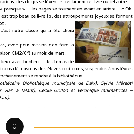
tations, des doigts se lèvent et réclament tel livre ou tel autre …
e « presque » … les pages se tournent en avant en arrière… « Oh,
l est trop beau ce livre ! », des attroupements joyeux se forment
lot …
’est notre classe qui a été choisi
ras, avec pour mission d’en faire la
e
 liaison CM2/6
) au mois de mars.
s lieux avec bonheur … les temps de
t nous découvrons des élèves tout ouïes, suspendus à nos lèvres
rochainement se rendre à la bibliothèque …
iothécaire Bibliothèque municipale de Daix), Sylvie Mérabti
 Vian à Talant), Cécile Grillon et Véronique (animatrices –
ant).
0