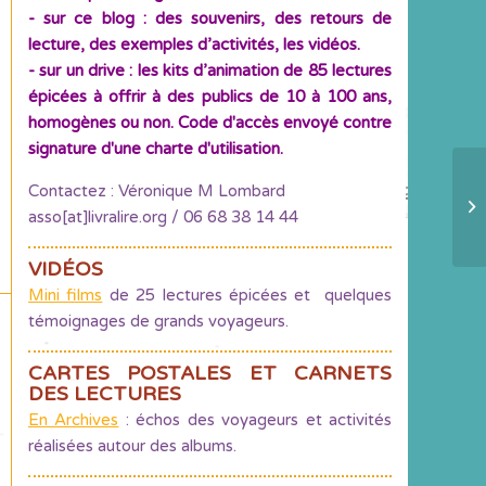
- sur ce blog : des souvenirs, des retours de
lecture, des exemples d’activités, les vidéos.
- sur un drive : les kits d’animation de 85 lectures
épicées à offrir à des publics de 10 à 100 ans,
homogènes ou non. Code d'accès envoyé contre
signature d'une charte d'utilisation.
Contactez : Véronique M Lombard
Mo
asso[at]livralire.org / 06 68 38 14 44
vil
VIDÉOS
Mini films
de 25 lectures épicées et quelques
témoignages de grands voyageurs.
CARTES POSTALES ET CARNETS
DES LECTURES
En Archives
: échos des voyageurs et activités
réalisées autour des albums.