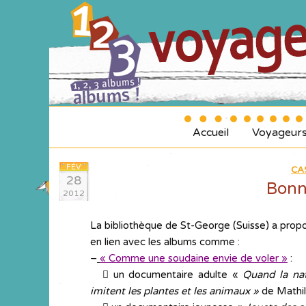
Accueil
Voyageur
FÉV
CA
28
Bonne
2012
La bibliothèque de St-George (Suisse) a propo
en lien avec les albums comme :
–
« Comme une soudaine envie de voler »
:
….
 un documentaire adulte «
Quand la nat
imitent les plantes et les animaux »
de Mathil