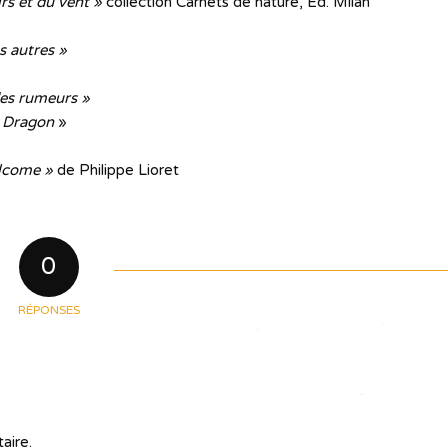
rs et du vent »
collection Carnets de nature, Ed. Milan
s autres »
des rumeurs »
u Dragon
»
lcome »
de Philippe Lioret
0
RÉPONSES
aire.