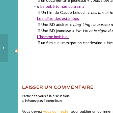
….
 un documentaire jeunesse «
Jouets des ai
– «
Le bébé tombé du train »
:
….
 Un film de Claude Lelouch «
Les uns et le
–
Le maître des estampes
:
….
 Une BD adultes «
Ling-Ling : le bureau 
….
 Une BD jeunesse «
Yin Yin et le signe d
–
L’homme invisible
:
….
 un film sur l’immigration clandestine «
We
Activités à Venarey les Laumes
(21)
LAISSER UN COMMENTAIRE
Participez-vous à la discussion?
N'hésitez pas à contribuer!
Vous devez
vous connecter
pour publier un comment