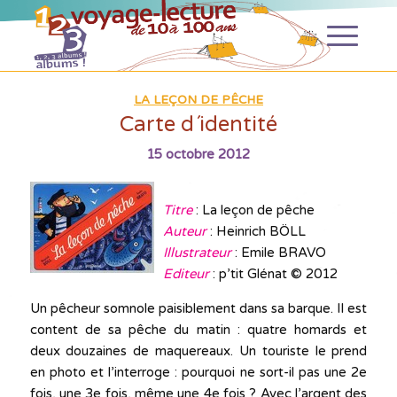
LA LEÇON DE PÊCHE
Carte d´identité
15 octobre 2012
Titre
: La leçon de pêche
Auteur
: Heinrich BÖLL
Illustrateur
: Emile BRAVO
Editeur
: p’tit Glénat © 2012
Un pêcheur somnole paisiblement dans sa barque. Il est
content de sa pêche du matin : quatre homards et
deux douzaines de maquereaux. Un touriste le prend
en photo et l’interroge : pourquoi ne sort-il pas une 2e
fois, une 3e fois, même une 4e fois ? Avec l’argent des