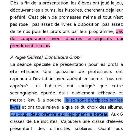
Dès la fin de la présentation, les élèves ont joué le jeu,
découvrant les albums, les histoires, cherchant déjà leur
préféré. C’est plein de promesses même si tout n’est
pas rose : pas assez de livres à disposition, pas assez
de temps pour les profs pris par leur programme,
pas
de coopération avec d’autres enseignants qui
prendraient le relais
.
A Aigle (Suisse), Dominique Grob
:
La séance spéciale de présentation pour les profs a
été efficace. Une quinzaine de professeurs ont
répondu à l’invitation avec apéritif en prime. Tous ont
apprécié. Les habitués ont souligné que cette
scénographie épurée était diablement efficace et
mettait l’eau à la bouche.
Ils se sont précipités sur les
livres
et ont tous relevé la qualité du choix des albums.
Du coup, deux d’entre eux rejoignent le bateau
. Aux 6
classes de 6e inscrites, s’ajoutera une classe d’élèves
présentant des difficultés scolaires. Quant aux