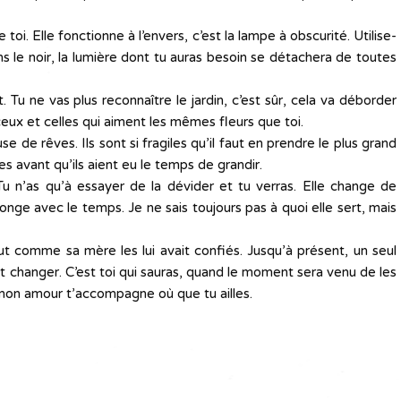
e toi. Elle fonctionne à l’envers, c’est la lampe à obscurité. Utilise-
ns le noir, la lumière dont tu auras besoin se détachera de toutes
nt. Tu ne vas plus reconnaître le jardin, c’est sûr, cela va déborder
ceux et celles qui aiment les mêmes fleurs que toi.
se de rêves. Ils sont si fragiles qu’il faut en prendre le plus grand
ves avant qu’ils aient eu le temps de grandir.
 Tu n’as qu’à essayer de la dévider et tu verras. Elle change de
llonge avec le temps. Je ne sais toujours pas à quoi elle sert, mais
ut comme sa mère les lui avait confiés. Jusqu’à présent, un seul
eut changer. C’est toi qui sauras, quand le moment sera venu de les
mon amour t’accompagne où que tu ailles.