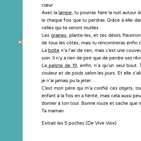
cœur.
Avec la
lampe
, tu pourras faire la nuit autour d
la chaque fois que tu perdras. Grâce à elle da
celles qui te seront inutiles.
Les
graines
, plante-les, et tes désirs fleuriro
de tous les côtés, mais tu rencontreras enfin 
La
boîte
n’a l’air de rien, mais c’est une couveu
soin. Il n’y a rien de pire que de perdre ses rê
La
pelote de fil
, enfin, n’a qu’un seul bout.
couleur et de poids selon les jours. Et elle s’a
je n’ai jamais pu la jeter…
C’est mon père qui m’a confié ces objets, to
enfant à la fois en a hérité, mais cela aussi p
donner à ton tour. Bonne route et sache que 
Ta maman
Extrait les 5 poches (De Vive Voix)