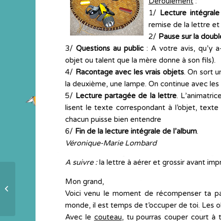
Déroulement
:
1/
Lecture intégrale
remise de la lettre e
2/
Pause sur la doub
3/
Questions au public
: A votre avis, qu’y 
objet ou talent que la mère donne à son fils).
4/
Racontage avec les vrais objets
. On sort u
la deuxième, une lampe. On continue avec les gr
5/
Lecture partagée de la lettre
. L’animatric
lisent le texte correspondant à l’objet, texte
chacun puisse bien entendre
6/
Fin de la lecture intégrale de l’album
.
Véronique-Marie Lombard
A suivre :
la lettre à aérer et grossir avant imp
Mon grand,
Projet de construction
Voici venu le moment de récompenser ta pa
monde, il est temps de t’occuper de toi. Les o
Avec le
couteau
, tu pourras couper court à 