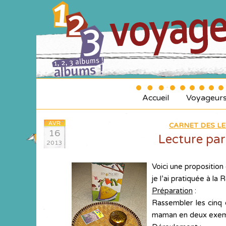
Accueil
Voyageur
AVR
CARNET DES LE
16
Lecture par
2013
Voici une proposition
je l’ai pratiquée à la
Préparation
:
Rassembler les cinq 
maman en deux exemp