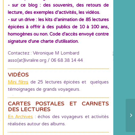
- sur ce blog : des souvenirs, des retours de
lecture, des exemples d’activités, les vidéos.
- sur un drive : les kits d’animation de 85 lectures
épicées à offrir à des publics de 10 à 100 ans,
homogènes ou non. Code d'accès envoyé contre
signature d'une charte d'utilisation.
Contactez : Véronique M Lombard
asso[at]livralire.org / 06 68 38 14 44
VIDÉOS
Mini films
de 25 lectures épicées et quelques
témoignages de grands voyageurs.
CARTES POSTALES ET CARNETS
DES LECTURES
La
En Archives
: échos des voyageurs et activités
Sa
réalisées autour des albums.