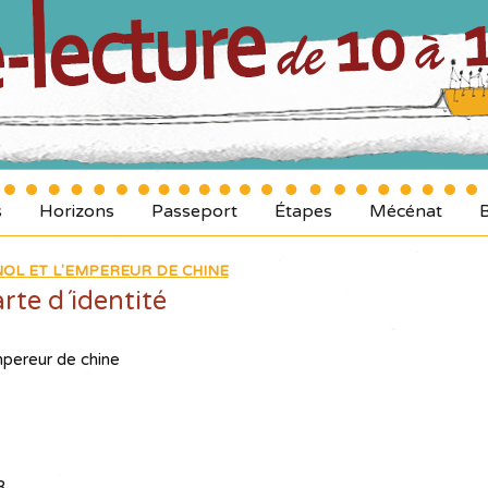
s
Horizons
Passeport
Étapes
Mécénat
NOL ET L'EMPEREUR DE CHINE
rte d´identité
empereur de chine
3