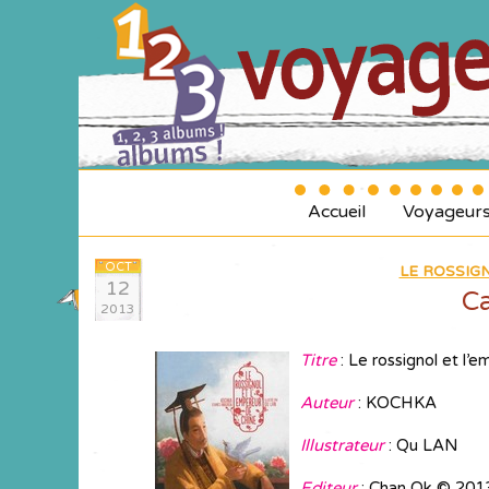
Accueil
Voyageur
OCT
LE ROSSIG
12
Ca
2013
Titre
: Le rossignol et l’
Auteur
: KOCHKA
Illustrateur
: Qu LAN
Editeur
: Chan Ok © 201