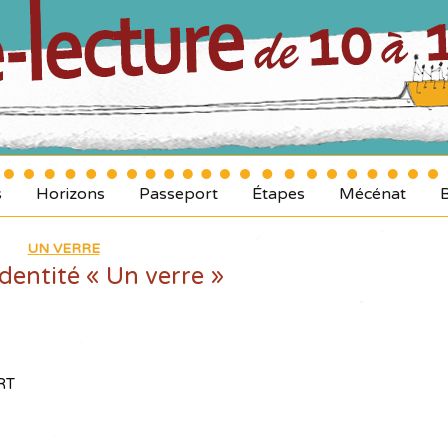
s
Horizons
Passeport
Étapes
Mécénat
UN VERRE
identité « Un verre »
RT