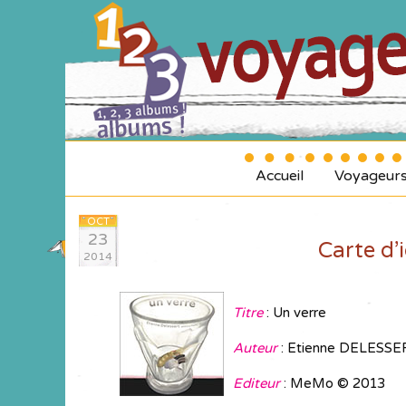
Accueil
Voyageur
OCT
23
Carte d’
2014
Titre
: Un verre
Auteur
: Etienne DELESSE
Editeur
: MeMo © 2013