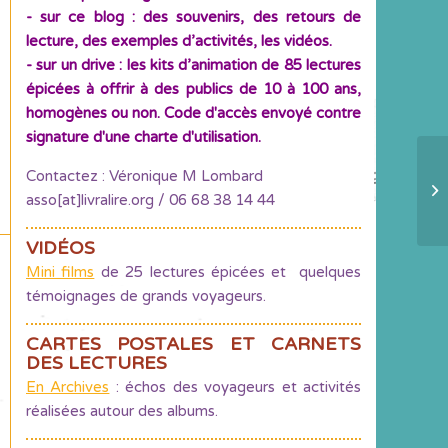
- sur ce blog : des souvenirs, des retours de
lecture, des exemples d’activités, les vidéos.
- sur un drive : les kits d’animation de 85 lectures
épicées à offrir à des publics de 10 à 100 ans,
homogènes ou non. Code d'accès envoyé contre
signature d'une charte d'utilisation.
Contactez : Véronique M Lombard
C
asso[at]livralire.org / 06 68 38 14 44
d’
VIDÉOS
Mini films
de 25 lectures épicées et quelques
témoignages de grands voyageurs.
CARTES POSTALES ET CARNETS
DES LECTURES
En Archives
: échos des voyageurs et activités
réalisées autour des albums.