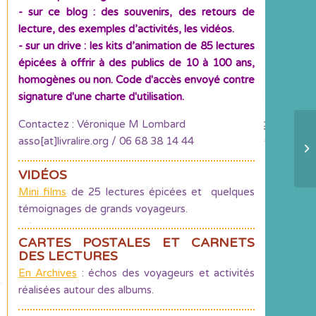
- sur ce blog : des souvenirs, des retours de
lecture, des exemples d’activités, les vidéos.
- sur un drive : les kits d’animation de 85 lectures
épicées à offrir à des publics de 10 à 100 ans,
homogènes ou non. Code d'accès envoyé contre
signature d'une charte d'utilisation.
Contactez : Véronique M Lombard
asso[at]livralire.org / 06 68 38 14 44
7e
Mo
VIDÉOS
Mini films
de 25 lectures épicées et quelques
témoignages de grands voyageurs.
CARTES POSTALES ET CARNETS
DES LECTURES
En Archives
: échos des voyageurs et activités
réalisées autour des albums.