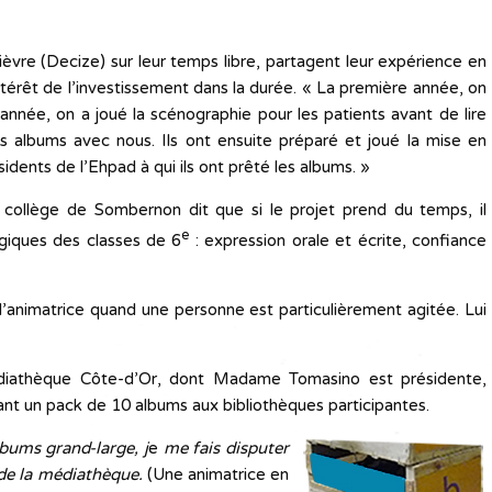
ièvre (Decize) sur leur temps libre, partagent leur expérience en
intérêt de l’investissement dans la durée. « La première année, on
 année, on a joué la scénographie pour les patients avant de lire
les albums avec nous. Ils ont ensuite préparé et joué la mise en
idents de l’Ehpad à qui ils ont prêté les albums. »
collège de Sombernon dit que si le projet prend du temps, il
e
giques des classes de 6
: expression orale et écrite, confiance
 l’animatrice quand une personne est particulièrement agitée. Lui
édiathèque Côte-d’Or, dont Madame Tomasino est présidente,
ant un pack de 10 albums aux bibliothèques participantes.
bums grand-large, j
e
me fais disputer
 de la médiathèque.
(Une animatrice en