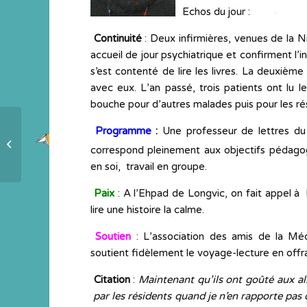
Echos du jour :
Continuité
: Deux infirmières, venues de la N
accueil de jour psychiatrique et confirment l’
s’est contenté de lire les livres. La deuxième
avec eux. L’an passé, trois patients ont lu 
bouche pour d’autres malades puis pour les rés
Programme
:
Une professeur de lettres du 
5e lancement 1, 2, 3 albums 9
correspond pleinement aux objectifs pédago
­- Bourg-en-Bresse
en soi, travail en groupe.
Paix
: A l’Ehpad de Longvic, on fait appel à
lire une histoire la calme.
Soutien
: L’association des amis de la M
soutient fidèlement le voyage-lecture en offr
Citation
:
Maintenant qu’ils ont goûté aux al
par les résidents quand je n’en rapporte pas