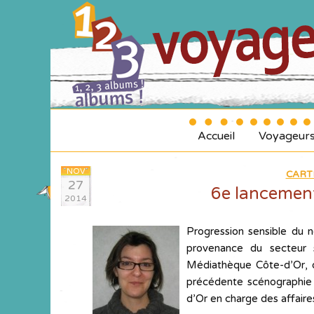
Accueil
Voyageur
NOV
CART
27
6e lancement 
2014
Progression sensible du 
provenance du secteur s
Médiathèque Côte-d’Or, d
précédente scénographie e
d’Or en charge des affaires