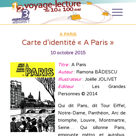
A PARIS
Carte d’identité « A Paris »
10 octobre 2015
Titre
: A Paris
Auteur
: Ramona BÃDESCU
Illustrateur
: Joëlle JOLIVET
Editeur
: Les Grandes
Personnes © 2014
Qui dit Paris, dit Tour Eiffel,
Notre-Dame, Panthéon, Arc de
triomphe, Louvre, Montmartre,
Seine… Qui sillonne Paris,
emprunte métro et autobus,