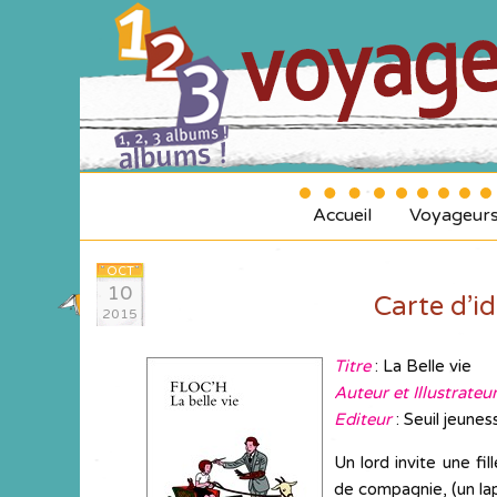
Accueil
Voyageur
OCT
10
Carte d’id
2015
Titre
: La Belle vie
Auteur et Illustrateu
Editeur
: Seuil jeune
Un lord invite une fi
de compagnie, (un lap