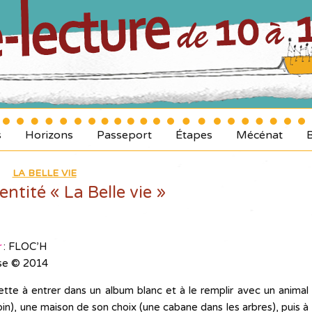
s
Horizons
Passeport
Étapes
Mécénat
LA BELLE VIE
entité « La Belle vie »
r
: FLOC’H
sse © 2014
llette à entrer dans un album blanc et à le remplir avec un animal
in), une maison de son choix (une cabane dans les arbres), puis à