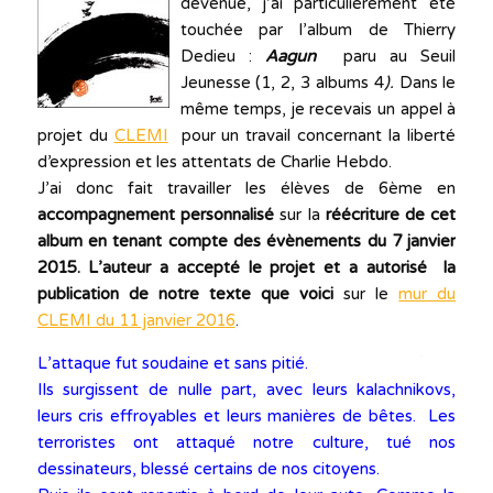
devenue, j’ai particulièrement été
touchée par l’album de Thierry
Dedieu :
Aagun
paru au Seuil
Jeunesse (1, 2, 3 albums 4
).
Dans le
même temps, je recevais un appel à
projet du
CLEMI
pour un travail concernant la liberté
d’expression et les attentats de Charlie Hebdo.
J’ai donc fait travailler les élèves de 6ème en
accompagnement personnalisé
sur la
réécriture de cet
album
en tenant compte des évènements du 7 janvier
2015. L’auteur a accepté le projet et a autorisé la
publication de notre texte que voici
sur le
mur du
CLEMI du 11 janvier 2016
.
L’attaque fut soudaine et sans pitié.
Ils surgissent de nulle part, avec leurs kalachnikovs,
leurs cris effroyables et leurs manières de bêtes. Les
terroristes ont attaqué notre culture, tué nos
dessinateurs, blessé certains de nos citoyens.