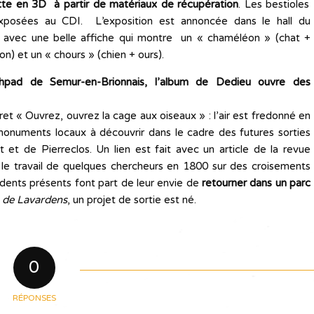
tte en 3D à partir de matériaux de récupération
. Les bestioles
xposées au CDI. L’exposition est annoncée dans le hall du
e avec une belle affiche qui montre un « chaméléon » (chat +
n) et un « chours » (chien + ours).
pad de Semur-en-Brionnais, l’album de Dedieu ouvre des
ret « Ouvrez, ouvrez la cage aux oiseaux » : l’air est fredonné en
 monuments locaux à découvrir dans le cadre des futures sorties
et de Pierreclos. Un lien est fait avec un article de la revue
le travail de quelques chercheurs en 1800 sur des croisements
idents présents font part de leur envie de
retourner dans un parc
 de
Lavardens
, un projet de sortie est né.
0
RÉPONSES