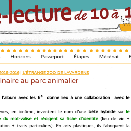
s
Horizons
Passeport
Étapes
Mécénat
015-2016
|
L'ÉTRANGE ZOO DE LAVARDENS
naire au parc animalier
e
 l’album avec les 6
donne lieu à une collaboration avec le
èves, en binôme, inventent le nom d’une
bête hybride
sur
le
pe du mot-valise et rédigent sa fiche d’identité
(lieu de vie +
ation +
traits particuliers)
.
En arts plastiques, ils fabriquent la