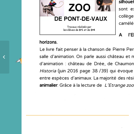
silhoue
sont e
collèg
caméléo
A l’Eh
horizons.
Le livre fait penser à la chanson de Pierre Per
Les préférés du 10e voyage-
salle d’animation. On parle aussi château et
lecture intergénérationnel
d’animation : château de Drée, de Chaumont 
Historia
(juin 2016 page 38 /39) qui évoque 
entre espèces d’animaux. La majorité des rés
animalier
. Grâce à la lecture de
L’Etrange zoo