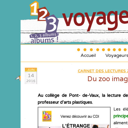
Accueil
Voyageur
JUIN
CARNET DES LECTURES 2
14
Du zoo imagi
2016
Au collège de Pont- de-Vaux, la lecture de
professeur d’arts plastiques
.
Les él
princi
aliment