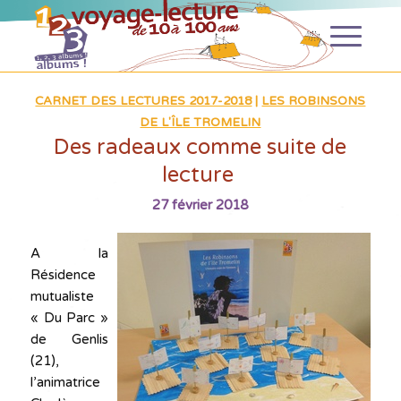
CARNET DES LECTURES 2017-2018
|
LES ROBINSONS
DE L'ÎLE TROMELIN
Des radeaux comme suite de
lecture
27 février 2018
A la
Résidence
mutualiste
« Du Parc »
de Genlis
(21),
l’animatrice