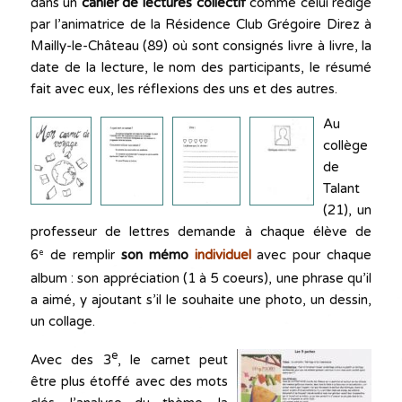
dans un
cahier de lectures collectif
comme celui rédigé
par l’animatrice de la Résidence Club Grégoire Direz à
Mailly-le-Château (89) où sont consignés livre à livre, la
date de la lecture, le nom des participants, le résumé
fait avec eux, les réflexions des uns et des autres.
Au
collège
de
Talant
(21), un
professeur de lettres demande à chaque élève de
6
de remplir
son mémo
individuel
avec pour chaque
e
album : son appréciation (1 à 5 coeurs), une phrase qu’il
a aimé, y ajoutant s’il le souhaite une photo, un dessin,
un collage.
e
Avec des 3
, le carnet peut
être plus étoffé avec des mots