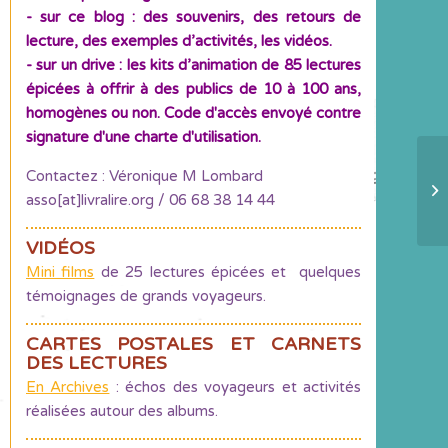
- sur ce blog : des souvenirs, des retours de
lecture, des exemples d’activités, les vidéos.
- sur un drive : les kits d’animation de 85 lectures
épicées à offrir à des publics de 10 à 100 ans,
homogènes ou non. Code d'accès envoyé contre
signature d'une charte d'utilisation.
Contactez : Véronique M Lombard
Ob
asso[at]livralire.org / 06 68 38 14 44
ne
VIDÉOS
Mini films
de 25 lectures épicées et quelques
témoignages de grands voyageurs.
CARTES POSTALES ET CARNETS
DES LECTURES
En Archives
: échos des voyageurs et activités
réalisées autour des albums.