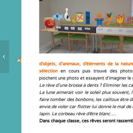
À propos de Tsimiavo (par l’auteur
de l’album)
d’objets, d’animaux,
d’éléments de la natur
sélection
en cours puis trouvé des photo
piochent une photo et essayent d’imaginer le 
Le rêve d’une brosse à dents ? Eliminer les ca
La lune aimerait voir le soleil plus souvent, l
faire tomber des bonbons, les cailloux être
envie de voler car flotter lui donne le mal de
lapin. Le corbeau rêve d’être blanc …
Dans chaque classe, ces rêves seront rassemblé