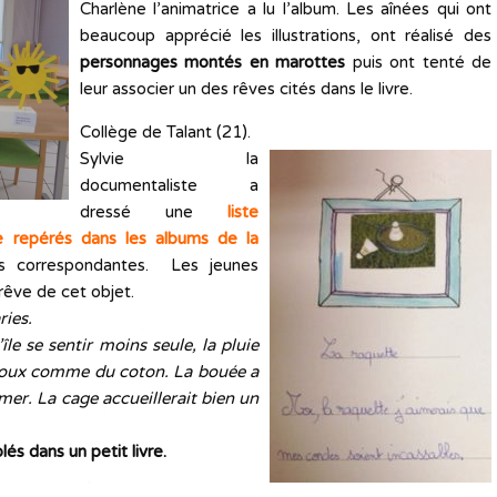
Charlène l’animatrice a lu l’album. Les aînées qui ont
beaucoup apprécié les illustrations, ont réalisé des
personnages montés en marottes
puis ont tenté de
leur associer un des rêves cités dans le livre.
Collège de Talant (21).
Sylvie la
documentaliste a
dressé une
liste
e repérés dans les albums de la
s correspondantes. Les jeunes
rêve de cet objet.
ries.
’île se sentir moins seule, la pluie
 doux comme du coton. La bouée a
 mer. La cage accueillerait bien un
s dans un petit livre.