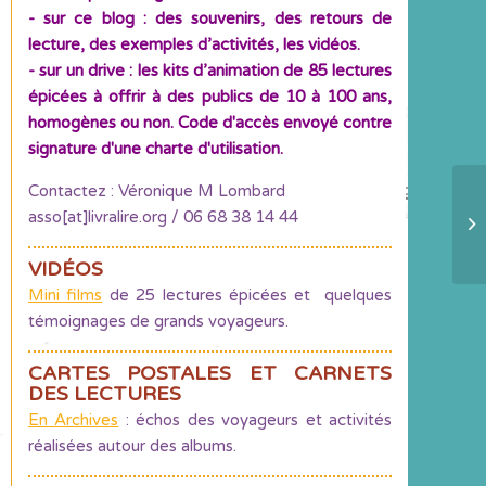
- sur ce blog : des souvenirs, des retours de
lecture, des exemples d’activités, les vidéos.
- sur un drive : les kits d’animation de 85 lectures
épicées à offrir à des publics de 10 à 100 ans,
homogènes ou non. Code d'accès envoyé contre
signature d'une charte d'utilisation.
Contactez : Véronique M Lombard
On
asso[at]livralire.org / 06 68 38 14 44
po
VIDÉOS
Mini films
de 25 lectures épicées et quelques
témoignages de grands voyageurs.
CARTES POSTALES ET CARNETS
DES LECTURES
En Archives
: échos des voyageurs et activités
réalisées autour des albums.