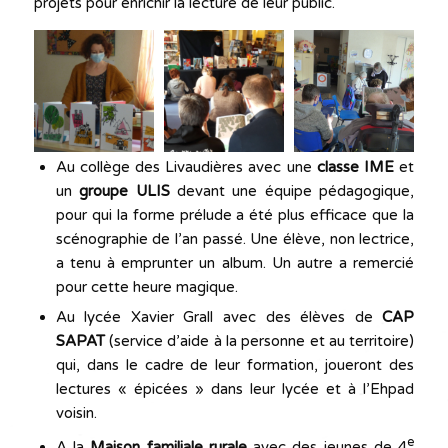
projets pour enrichir la lecture de leur public.
Au collège des Livaudières avec une
classe IME
et
un
groupe
ULIS
devant une équipe pédagogique,
pour qui la forme prélude a été plus efficace que la
scénographie de l’an passé. Une élève, non lectrice,
a tenu à emprunter un album. Un autre a remercié
pour cette heure magique.
Au lycée Xavier Grall avec des élèves de
CAP
SAPAT
(service d’aide à la personne et au territoire)
qui, dans le cadre de leur formation, joueront des
lectures « épicées » dans leur lycée et à l’Ehpad
voisin.
e
A la
Maison familiale rurale
avec des jeunes de 4