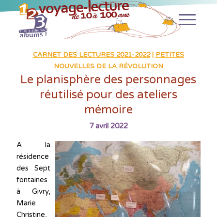
CARNET DES LECTURES 2021-2022
|
PETITES
NOUVELLES DE LA RÉVOLUTION
Le planisphère des personnages
réutilisé pour des ateliers
mémoire
7 avril 2022
A la
résidence
des Sept
fontaines
à Givry,
Marie
Christine,