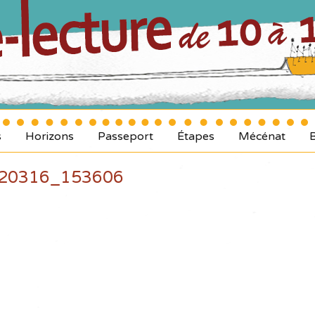
s
Horizons
Passeport
Étapes
Mécénat
20316_153606