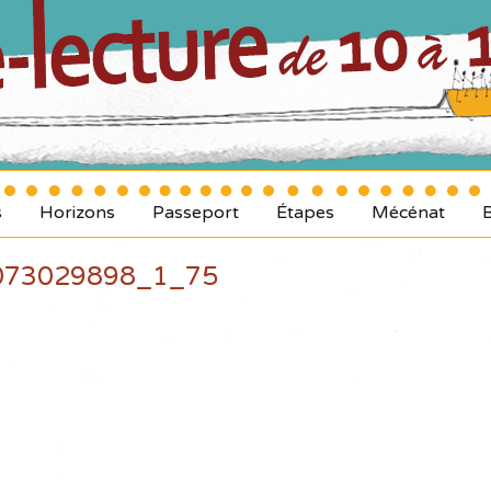
s
Horizons
Passeport
Étapes
Mécénat
073029898_1_75