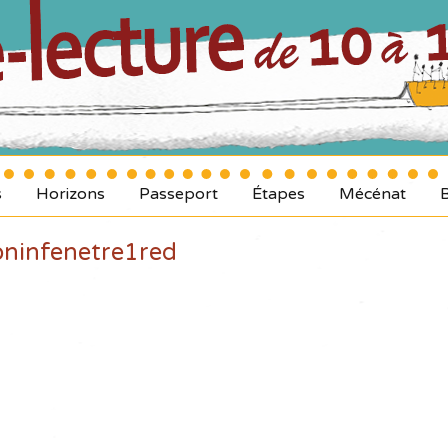
s
Horizons
Passeport
Étapes
Mécénat
oninfenetre1red