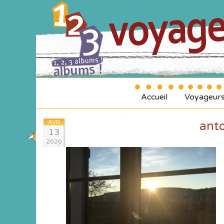
Accueil
Voyageur
AVR
ant
13
2020