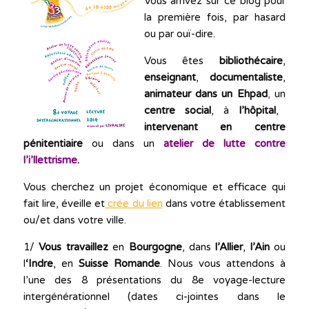
Vous arrivez sur ce blog pour
la première fois, par hasard
ou par ouï-dire.
Vous êtes
bibliothécaire
,
enseignant
,
documentaliste
,
animateur dans un Ehpad
,
un
centre social
, à
l’hôpital
,
intervenant en centre
pénitentiaire
ou dans un
atelier de lutte contre
l’i’llettrisme
.
Vous cherchez un projet économique et efficace qui
fait lire, éveille et
crée du lien
dans votre établissement
ou/et dans votre ville.
1/
Vous travaillez
en
Bourgogne
, dans
l’Allier
,
l’Ain
ou
l
‘Indre
, en
Suisse Romande
. Nous vous attendons à
l’une des 8 présentations du 8e voyage-lecture
intergénérationnel (dates ci-jointes dans le