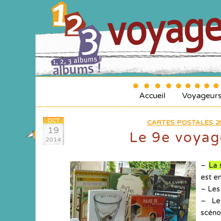
Accueil
Voyageur
OCT
CARTES POSTALES 20
19
Le 9e voyag
2014
–
La 
est en
– Les 
– Le
scéno