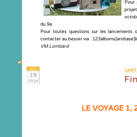
Pour 
proje
octobr
du 9e.
Pour toutes questions sur les lancements o
contacter au besoin via : 123albums[arobase]li
VM Lombard
OCT
CART
19
Fi
2014
LE VOYAGE 1, 2