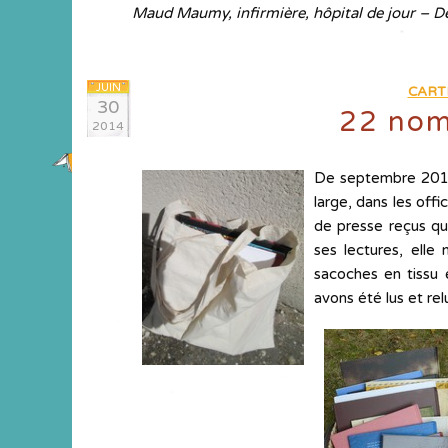
Maud Maumy, infirmière, hôpital de jour – De
JUIN
CART
30
22 nom
2014
De septembre 2013 
large, dans les off
de presse reçus qu
ses lectures, elle
sacoches en tissu e
avons été lus et re