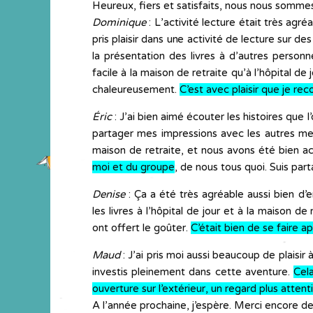
Heureux, fiers et satisfaits, nous nous sommes
Dominique
: L’activité lecture était très agré
pris plaisir dans une activité de lecture sur d
la présentation des livres à d’autres personnes 
facile à la maison de retraite qu’à l’hôpital d
chaleureusement.
C’est avec plaisir que je r
Éric
: J’ai bien aimé écouter les histoires que 
partager mes impressions avec les autres memb
maison de retraite, et nous avons été bien accu
moi et du groupe
, de nous tous quoi. Suis part
Denise
: Ça a été très agréable aussi bien d’e
les livres à l’hôpital de jour et à la maison de
ont offert le goûter.
C’était bien de se faire ap
Maud
: J’ai pris moi aussi beaucoup de plaisir
investis pleinement dans cette aventure.
Cela
ouverture sur l’extérieur, un regard plus atten
A l’année prochaine, j’espère. Merci encore de