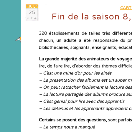
JUIL
CART
25
Fin de la saison 8
2014
320 établissements de tailles très différent
chacun, un adulte a été responsable du pr
bibliothécaires, soignants, enseignants, éduca
La grande majorité des animateurs de voyage o
lire, de faire lire, d’aborder des thèmes diffici
– C’est une mine d’or pour les aînés.
– La présentation des albums est un super 
– On peut rattacher facilement la lecture d
– La lecture partagée des albums procure aux
– C’est génial pour lire avec des apprentis
– Les détenus et les apprenants apprécient 
Certains se posent des questions
, sont parfoi
– Le temps nous a manqué