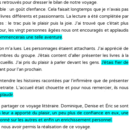
 retrouvés pour dresser le bilan de notre voyage.
able : un goût d’enfance. Cela faisait longtemps que je n’avais pas
es livres différents et passionnants. La lecture a été complétée par
: le trac puis le plaisir puis la joie. J’ai trouvé que c’était plus
e jour, les vingt personnes âgées nous ont encouragés et applaudis
ecommencerais une telle aventure
.
l’on m’a lues. Les personnages étaient attachants. J’ai apprécié de
res du groupe. J’étais content d’aller présenter les livres à la
eillis. J’ai pris du plaisir à parler devant les gens.
J’étais fier de
ant pour l’an prochain.
ntendre les histoires racontées par l’infirmière que de présenter
 retraite. L’accueil était chouette et pour nous remercier, ils nous
plaudir
.
 à partager ce voyage littéraire. Dominique, Denise et Éric se sont
 leur a apporté du plaisir, un peu plus de confiance en eux, une
tionné sur les autres et enfin un enrichissement personnel.
 nous avoir permis la réalisation de ce voyage.