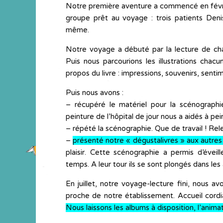
Notre première aventure a commencé en févrie
groupe prêt au voyage : trois patients Deni
même.
Notre voyage a débuté par la lecture de chaqu
Puis nous parcourions les illustrations chac
propos du livre : impressions, souvenirs, senti
Puis nous avons :
– récupéré le matériel pour la scénograph
peinture de l’hôpital de jour nous a aidés à pei
– répété la scénographie. Que de travail ! Rel
–
p
résenté notre « dégustalivres » aux autres 
plaisir. Cette scénographie a permis d’éveil
temps. A leur tour ils se sont plongés dans les
En juillet, notre voyage-lecture fini, nous a
proche de notre établissement. Accueil cordi
Nous laissons les albums à disposition, l’animat