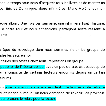
r, le temps pour nous d’acquérir tous les livres et de monter un
se, Eric et Dominique, deux infirmières, Marie-Hélène et moi-
e album. Une fois par semaine, une infirmière lisait l’histoire.
un à notre tour et nous échangions, partagions notre ressenti à
ments.
ie (que du recyclage dont nous sommes fiers). Le groupe de
ndre les sacs en noir.
ectures des textes chez nous, répétitions en groupe.
patients de l’hôpital de jour
avec un peu de trac et beaucoup de
ler la curiosité de certains lecteurs endormis depuis un certain
 albums.
vons
joué la scénographie aux résidents de la maison de retraite
al et bonne humeur : on nous demande de revenir l’an prochain.
eur prenant le relais pour la lecture
.