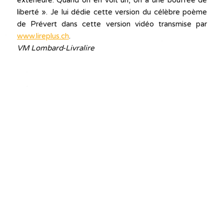
extérieure. Quand on en voit un, on a une bouffée de
liberté ». Je lui dédie cette version du célèbre poème
de Prévert dans cette version vidéo transmise par
www.lireplus.ch
.
VM Lombard-Livralire