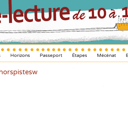
s
Horizons
Passeport
Étapes
Mécénat
horspistesw