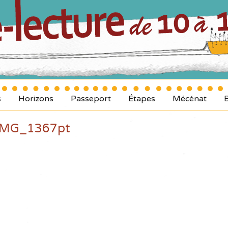
s
Horizons
Passeport
Étapes
Mécénat
IMG_1367pt