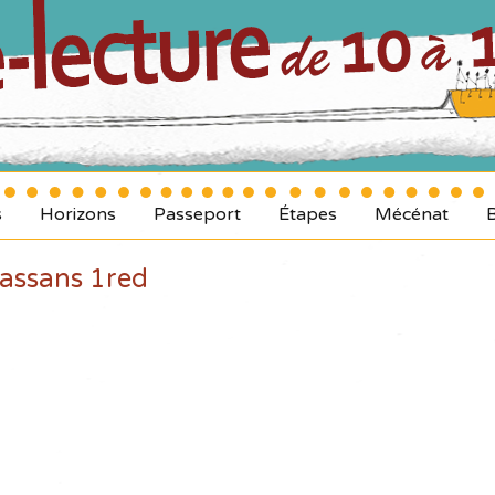
s
Horizons
Passeport
Étapes
Mécénat
jassans 1red