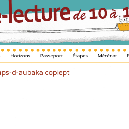
s
Horizons
Passeport
Étapes
Mécénat
mps-d-aubaka copiept