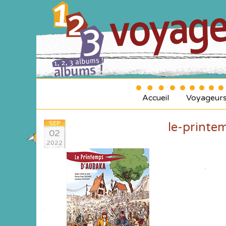
Accueil
Voyageur
SEP
le-printe
02
2022