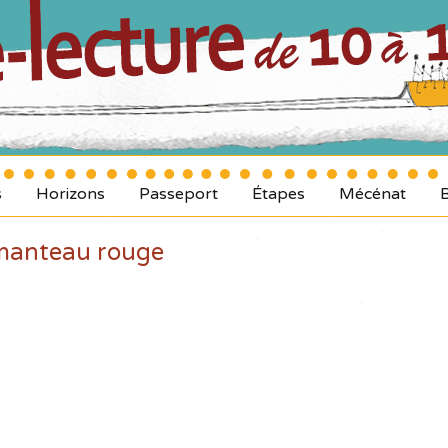
s
Horizons
Passeport
Étapes
Mécénat
 manteau rouge