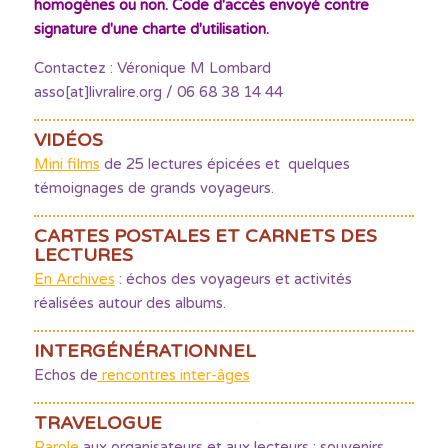
homogènes ou non. Code d'accès envoyé contre
signature d'une charte d'utilisation.
Contactez : Véronique M Lombard
asso[at]livralire.org / 06 68 38 14 44
VIDÉOS
Mini films
de 25 lectures épicées et quelques
témoignages de grands voyageurs.
CARTES POSTALES ET CARNETS DES
LECTURES
En Archives
: échos des voyageurs et activités
réalisées autour des albums.
INTERGÉNÉRATIONNEL
Echos de
rencontres inter-âges
TRAVELOGUE
Parole
aux organisateurs et aux lecteurs : souvenirs,