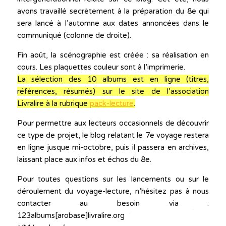
avons travaillé secrètement à la préparation du 8e qui
sera lancé à l’automne aux dates annoncées dans le
communiqué (colonne de droite).
Fin août, la scénographie est créée : sa réalisation en
cours. Les plaquettes couleur sont à l’imprimerie.
La sélection des 10 albums est en ligne (titres,
références, résumés) sur le site de l’association
Livralire à la rubrique
pack-lecture
.
Pour permettre aux lecteurs occasionnels de découvrir
ce type de projet, le blog relatant le 7e voyage restera
en ligne jusque mi-octobre, puis il passera en archives,
laissant place aux infos et échos du 8e.
Pour toutes questions sur les lancements ou sur le
déroulement du voyage-lecture, n’hésitez pas à nous
contacter au besoin via :
123albums[arobase]livralire.org