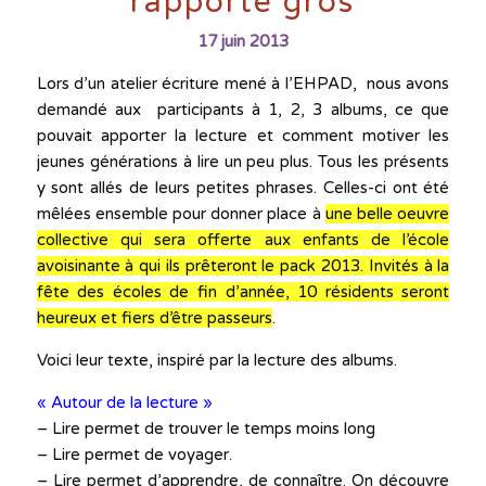
rapporte gros
17 juin 2013
Lors d’un atelier écriture mené à l’EHPAD, nous avons
demandé aux participants à 1, 2, 3 albums, ce que
pouvait apporter la lecture et comment motiver les
jeunes générations à lire un peu plus. Tous les présents
y sont allés de leurs petites phrases. Celles-ci ont été
mêlées ensemble pour donner place à
une belle oeuvre
collective qui sera offerte aux enfants de l’école
avoisinante à qui ils prêteront le pack 2013. Invités à la
fête des écoles de fin d’année, 10 résidents seront
heureux et fiers d’être passeurs
.
Voici leur texte, inspiré par la lecture des albums.
« Autour de la lecture »
– Lire permet de trouver le temps moins long
– Lire permet de voyager.
– Lire permet d’apprendre, de connaître. On découvre