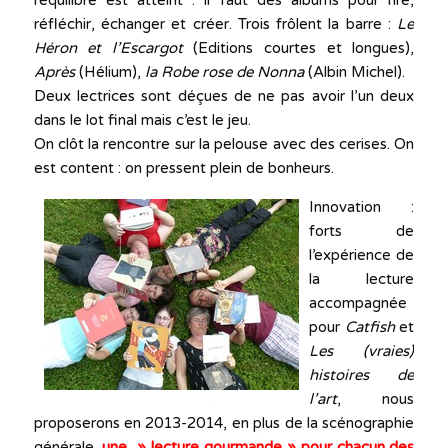
l’équilibre est atteint : il faut des albums pour rire,
réfléchir, échanger et créer. Trois frôlent la barre :
Le
Héron et l’Escargot
(Editions courtes et longues),
Après
(Hélium),
la Robe rose de Nonna
(Albin Michel).
Deux lectrices sont déçues de ne pas avoir l’un deux
dans le lot final mais c’est le jeu.
On clôt la rencontre sur la pelouse avec des cerises. On
est content : on pressent plein de bonheurs.
Innovation :
forts de
l’expérience de
la lecture
accompagnée
pour
Catfish
et
Les (vraies)
histoires de
l’art
, nous
proposerons en 2013-2014, en plus de la scénographie
générale,
une » lecture gourmande » pour chacun des