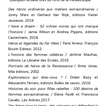
*Quelques recueils tirés du fond de la médiathèque :
Des héros ordinaires aux métiers extraordinaires /
Jonny Marx et Gerhard Van Wyk, éditions Hatier
Jeunesse, 2019.
I have a dream : 52 icônes noires qui ont marqué
l’histoire
/ Jamia Wilson et Andrea Pippins, éditions
Castermann, 2018.
Héros et légendes du Far West
/ Farid Ameur, François
Bourin Editeur, 2012.
L’histoire des femmes célèbres
/ Jérôme Maufras,
éditions La Librairie des Ecoles, 2015.
Portraits de héros de la Renaissance
/ Anne Jonas,
Mila éditions, 2002.
Explorateurs qui êtes-vous ?
/ Didier Bazy et
Alessandro Ferraro, éditions Bulles de savon,
2016.
Histoires du soir pour filles rebelles : 100 destins de
femmes extraordinaires /
Elena Favilli et Francesca
Cavallo, Les Arènes,2017.
Des héros
pour
la terre : des citoyens qui défendent la