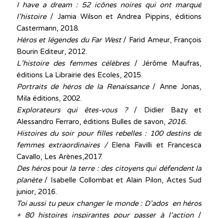
I have a dream : 52 icônes noires qui ont marqué
l’histoire
/ Jamia Wilson et Andrea Pippins, éditions
Castermann, 2018.
Héros et légendes du Far West
/ Farid Ameur, François
Bourin Editeur, 2012.
L’histoire des femmes célèbres
/ Jérôme Maufras,
éditions La Librairie des Ecoles, 2015.
Portraits de héros de la Renaissance
/ Anne Jonas,
Mila éditions, 2002.
Explorateurs qui êtes-vous ?
/ Didier Bazy et
Alessandro Ferraro, éditions Bulles de savon,
2016.
Histoires du soir pour filles rebelles : 100 destins de
femmes extraordinaires /
Elena Favilli et Francesca
Cavallo, Les Arènes,2017.
Des héros
pour
la terre : des citoyens qui défendent la
planète
/ Isabelle Collombat et Alain Pilon, Actes Sud
junior, 2016.
Toi aussi tu peux changer le monde : D’ados en héros
+ 80 histoires inspirantes pour passer à l’action
/