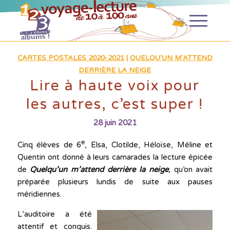
CARTES POSTALES 2020-2021
|
QUELQU'UN M'ATTEND
DERRIÈRE LA NEIGE
Lire à haute voix pour
les autres, c’est super !
28 juin 2021
e
Cinq élèves de 6
, Elsa, Clotilde, Héloïse, Méline et
Quentin ont donné à leurs camarades la lecture épicée
de
Quelqu’un m’attend
derrière la neige
,
qu’on avait
préparée plusieurs lundis de suite aux pauses
méridiennes.
L’auditoire a été
attentif et conquis.