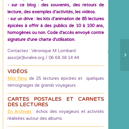
- sur ce blog : des souvenirs, des retours de
lecture, des exemples d’activités, les vidéos.
- sur un drive : les kits d’animation de 85 lectures
épicées à offrir à des publics de 10 à 100 ans,
homogènes ou non. Code d'accès envoyé contre
signature d'une charte d'utilisation.
Contactez : Véronique M Lombard
Pa
asso[at]livralire.org / 06 68 38 14 44
2,
VIDÉOS
Mini films
de 25 lectures épicées et quelques
témoignages de grands voyageurs.
CARTES POSTALES ET CARNETS
DES LECTURES
En Archives
: échos des voyageurs et activités
réalisées autour des albums.