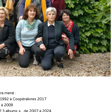
ura mené :
 1992 à Coopéralivres 2017
1 à 2009
.2.3 albums », de 2007 à 2024