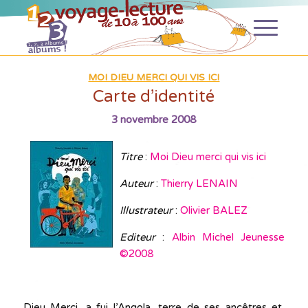
MOI DIEU MERCI QUI VIS ICI
Carte d’identité
3 novembre 2008
Titre
:
Moi Dieu merci qui vis ici
Auteur
:
Thierry LENAIN
Illustrateur
:
Olivier BALEZ
Editeur
:
Albin Michel Jeunesse
©2008
Dieu Merci, a fui l’Angola, terre de ses ancêtres et