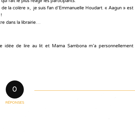
i fait le plus réagir les participants.
 de la colère », je suis fan d’Emmanuelle Houdart. « Aagun » est
!
re dans la librairie…
nne idée de lire au lit et Mama Sambona m’a personnellement
0
RÉPONSES