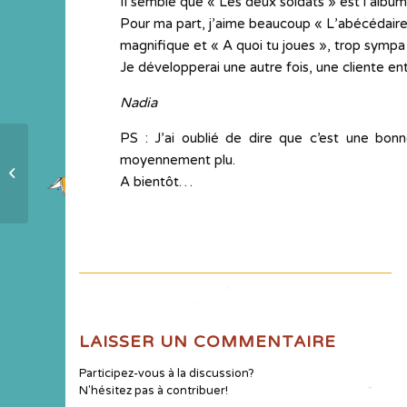
Il semble que « Les deux soldats » est l’album qu
Pour ma part, j’aime beaucoup « L’abécédaire
magnifique et « A quoi tu joues », trop sympa 
Je développerai une autre fois, une cliente ent
Nadia
PS : J’ai oublié de dire que c’est une bo
moyennement plu.
Une détonnante chaine de lecture
A bientôt…
LAISSER UN COMMENTAIRE
Participez-vous à la discussion?
N'hésitez pas à contribuer!