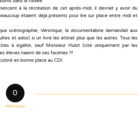
lbums dans la foulée.
ncent à la récréation de cet après-midi, il devrait y avoir du
ucoup étaient déjà présents pour lire sur place entre midi et
aque scénographie, Véronique, la documentaliste demandait aux
ltes et ados) si un livre les attirait plus que les autres. Tous les
cités à égalité, sauf Monsieur Hulot (cité uniquement par les
es élèves riaient de ses facéties !!!
 coloré en bonne place au CDI.
0
RÉPONSES