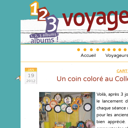
Accueil
Voyageur
JAN
CART
19
Un coin coloré au Col
2012
Voilà, après 3 
le lancement d
chaque séance n
pour les ancien
bien apprécié.