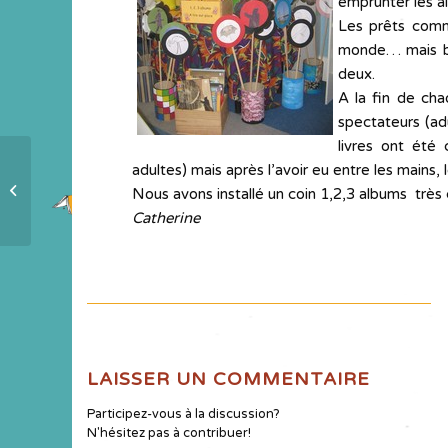
emprunter les a
Les prêts comme
monde… mais bea
deux.
A la fin de ch
spectateurs (adu
livres ont été 
adultes) mais après l’avoir eu entre les mains, l
Lancement du voyage lecture à
Nous avons installé un coin 1,2,3 albums très
Venarey-Les Laumes (21)
Catherine
LAISSER UN COMMENTAIRE
Participez-vous à la discussion?
N'hésitez pas à contribuer!