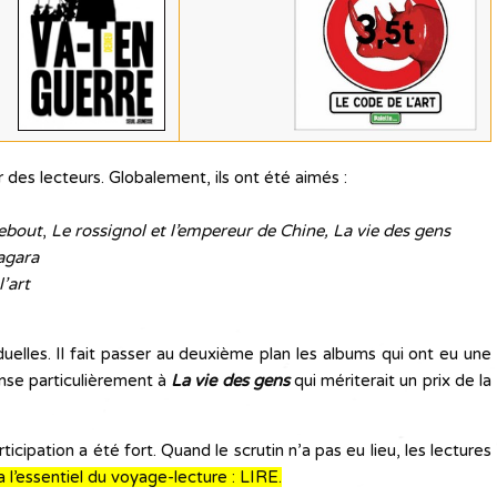
 des lecteurs. Globalement, ils ont été aimés :
ebout
,
Le rossignol et l’empereur de Chine, La vie des gens
agara
’art
elles. Il fait passer au deuxième plan les albums qui ont eu une
nse particulièrement à
La vie des gens
qui mériterait un prix de la
icipation a été fort. Quand le scrutin n’a pas eu lieu, les lectures
a l’essentiel du voyage-lecture : LIRE.