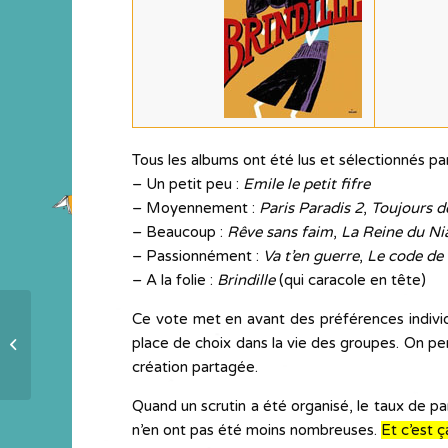
Tous les albums ont été lus et sélectionnés par
– Un petit peu :
Emile le petit fifre
– Moyennement :
Paris Paradis 2
,
Toujours d
– Beaucoup :
Rêve sans faim
,
La Reine du Ni
– Passionnément :
Va t’en guerre
,
Le code de l
– A la folie :
Brindille
(qui caracole en tête)
Ce vote met en avant des préférences individu
place de choix dans la vie des groupes. On pe
Patience
création partagée.
Quand un scrutin a été organisé, le taux de part
n’en ont pas été moins nombreuses.
Et c’est ç