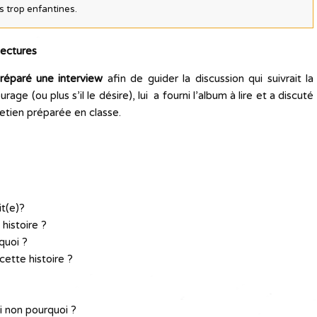
ns trop enfantines.
lectures
réparé une interview
afin de guider la discussion qui suivrait la
age (ou plus s’il le désire), lui a fourni l’album à lire et a discuté
retien préparée en classe.
it(e)?
 histoire ?
quoi ?
cette histoire ?
i non pourquoi ?