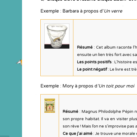
Exemple : Barbara à propos d’
Un verre
Résumé
: Cet album raconte l’
ensuite un lien très fort avec s
Les points positifs
: L’histoire 
Le point négatif
: Le livre est tr
Exemple : Mory à propos d
‘Un toit pour moi
Résumé
: Magnus Philodolphe Pépin ne 
son propre habitat. Il va en visiter pl
son rêve ! Mais l’on ne s’improvise pas a
Ce que j’ai aimé
: Je trouve une morale q