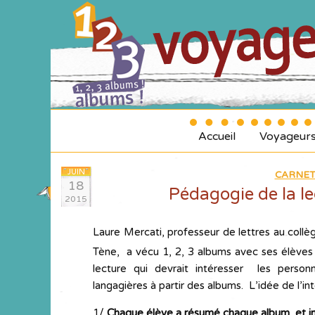
Accueil
Voyageur
JUIN
CARNET
18
Pédagogie de la le
2015
Laure Mercati, professeur de lettres au collè
Tène, a vécu 1, 2, 3 albums avec ses élèves
lecture qui devrait intéresser les per
langagières à partir des albums. L’idée de l’i
1/
Chaque élève a résumé c
haque album et i