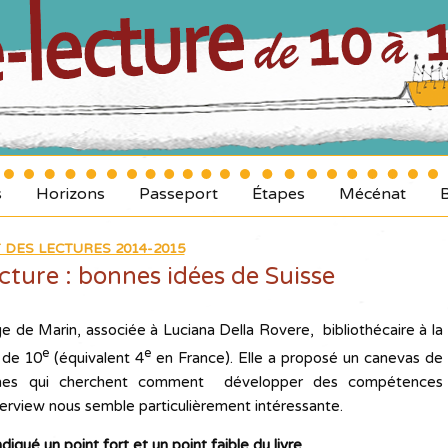
s
Horizons
Passeport
Étapes
Mécénat
 DES LECTURES 2014-2015
cture : bonnes idées de Suisse
ge de Marin, associée à Luciana Della Rovere, bibliothécaire à la
e
e
 de 10
(équivalent 4
en France). Elle a proposé un canevas de
sonnes qui cherchent comment développer des compétences
nterview nous semble particulièrement intéressante.
ndiqué
un point
fort et un point faible du livre
.