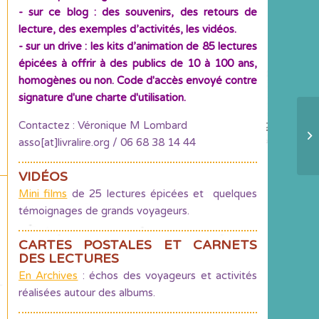
- sur ce blog : des souvenirs, des retours de
lecture, des exemples d’activités, les vidéos.
- sur un drive : les kits d’animation de 85 lectures
épicées à offrir à des publics de 10 à 100 ans,
homogènes ou non. Code d'accès envoyé contre
signature d'une charte d'utilisation.
De
Contactez : Véronique M Lombard
dé
asso[at]livralire.org / 06 68 38 14 44
pa
VIDÉOS
Mini films
de 25 lectures épicées et quelques
témoignages de grands voyageurs.
CARTES POSTALES ET CARNETS
DES LECTURES
En Archives
: échos des voyageurs et activités
réalisées autour des albums.