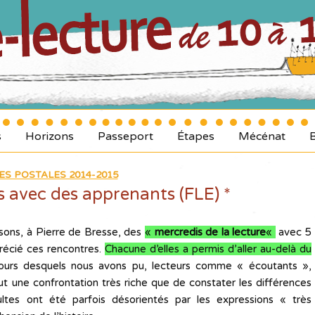
s
Horizons
Passeport
Étapes
Mécénat
ES POSTALES 2014-2015
 avec des apprenants (FLE) *
sons, à Pierre de Bresse, des
«
mercredis de la lecture
«
avec 5
récié ces rencontres.
Chacune d’elles a permis d’aller au-delà du
urs desquels nous avons pu, lecteurs comme « écoutants »,
ut une confrontation très riche que de constater les différences
ultes ont été parfois désorientés par les expressions « très