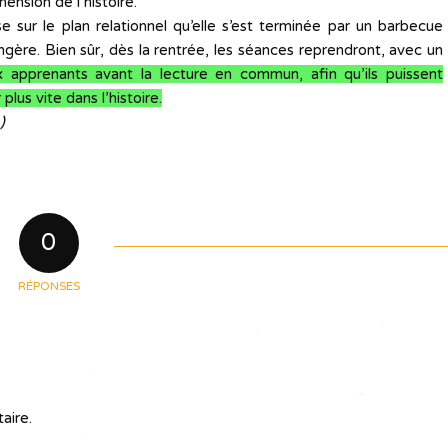
nsion de l’histoire.
e sur le plan relationnel qu’elle s’est terminée par un barbecue
ngère. Bien sûr, dès la rentrée, les séances reprendront, avec un
x apprenants avant la lecture en commun, afin qu’ils puissent
lus vite dans l’histoire.
)
0
RÉPONSES
aire.