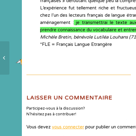
françaises » déroutant quelque peu la compréhe
L’expérience fut tellement riche et fructueus
chez l’un des lecteurs français de langue étra
aménagement :
je transmettrai le texte au
prendre connaissance du vocabulaire et entrer p
Michèle Bretin, bénévole Lutiléa Louhans (71
*FLE = Français Langue Etrangère
Pédagogie de la lecture : bonnes
idées de Suisse
LAISSER UN COMMENTAIRE
Participez-vous à la discussion?
N'hésitez pas à contribuer!
Vous devez
vous connecter
pour publier un comment